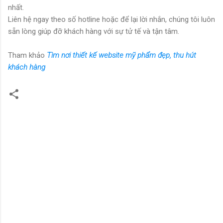
nhất.
Liên hệ ngay theo số hotline hoặc để lại lời nhắn, chúng tôi luôn
sẵn lòng giúp đỡ khách hàng với sự tử tế và tận tâm.
Tham khảo
Tìm nơi thiết kế website mỹ phẩm đẹp, thu hút
khách hàng
N
h
ậ
n
x
é
t