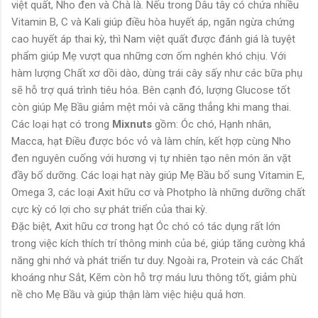
việt quất, Nho đen và Chà là. Nếu trong Dâu tây có chứa nhiều
Vitamin B, C và Kali giúp điều hòa huyết áp, ngăn ngừa chứng
cao huyết áp thai kỳ, thì Nam việt quất được đánh giá là tuyệt
phẩm giúp Mẹ vượt qua những cơn ốm nghén khó chịu. Với
hàm lượng Chất xơ dồi dào, dùng trái cây sấy như các bữa phụ
sẽ hỗ trợ quá trình tiêu hóa. Bên cạnh đó, lượng Glucose tốt
còn giúp Mẹ Bầu giảm mệt mỏi và căng thẳng khi mang thai.
Các loại hạt có trong
Mixnuts
gồm: Óc chó, Hạnh nhân,
Macca, hạt Điều được bóc vỏ và làm chín, kết hợp cùng Nho
đen nguyên cuống với hương vị tự nhiên tạo nên món ăn vặt
đầy bổ dưỡng. Các loại hạt này giúp Mẹ Bầu bổ sung Vitamin E,
Omega 3, các loại Axit hữu cơ và Photpho là những dưỡng chất
cực kỳ có lợi cho sự phát triển của thai kỳ.
Đặc biệt, Axit hữu cơ trong hạt Óc chó có tác dụng rất lớn
trong việc kích thích trí thông minh của bé, giúp tăng cường khả
năng ghi nhớ và phát triển tư duy. Ngoài ra, Protein và các Chất
khoáng như Sắt, Kẽm còn hỗ trợ máu lưu thông tốt, giảm phù
nề cho Mẹ Bầu và giúp thận làm việc hiệu quả hơn.