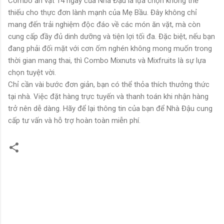
Combo ăn vặt 14 ngày của Nhà Đậu là lựa chọn không thể
thiếu cho thực đơn lành mạnh của Mẹ Bầu. Đây không chỉ
mang đến trải nghiệm độc đáo về các món ăn vặt, mà còn
cung cấp đầy đủ dinh dưỡng và tiện lợi tối đa. Đặc biệt, nếu bạn
đang phải đối mặt với cơn ốm nghén không mong muốn trong
thời gian mang thai, thì Combo Mixnuts và Mixfruits là sự lựa
chọn tuyệt vời.
Chỉ cần vài bước đơn giản, bạn có thể thỏa thích thưởng thức
tại nhà. Việc đặt hàng trực tuyến và thanh toán khi nhận hàng
trở nên dễ dàng. Hãy để lại thông tin của bạn để Nhà Đậu cung
cấp tư vấn và hỗ trợ hoàn toàn miễn phí.
N
h
ậ
n