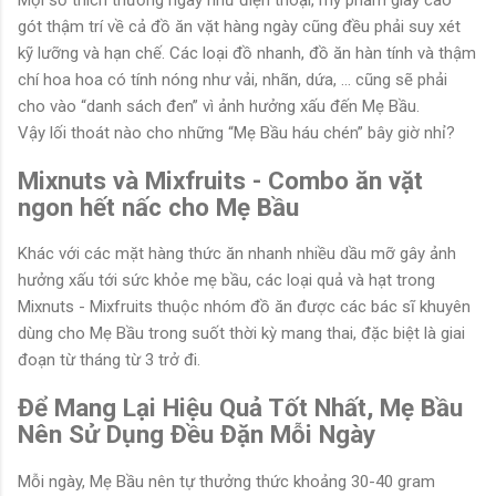
gót thậm trí về cả đồ ăn vặt hàng ngày cũng đều phải suy xét
kỹ lưỡng và hạn chế. Các loại đồ nhanh, đồ ăn hàn tính và thậm
chí hoa hoa có tính nóng như vải, nhãn, dứa, … cũng sẽ phải
cho vào “danh sách đen” vì ảnh hưởng xấu đến Mẹ Bầu.
Vậy lối thoát nào cho những “Mẹ Bầu háu chén” bây giờ nhỉ?
Mixnuts và Mixfruits - Combo ăn vặt
ngon hết nấc cho Mẹ Bầu
Khác với các mặt hàng thức ăn nhanh nhiều dầu mỡ gây ảnh
hưởng xấu tới sức khỏe mẹ bầu, các loại quả và hạt trong
Mixnuts - Mixfruits thuộc nhóm đồ ăn được các bác sĩ khuyên
dùng cho Mẹ Bầu trong suốt thời kỳ mang thai, đặc biệt là giai
đoạn từ tháng từ 3 trở đi.
Để Mang Lại Hiệu Quả Tốt Nhất, Mẹ Bầu
Nên Sử Dụng Đều Đặn Mỗi Ngày
Mỗi ngày, Mẹ Bầu nên tự thưởng thức khoảng 30-40 gram