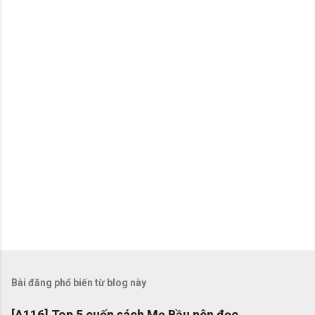
x
é
t
Bài đăng phổ biến từ blog này
[A116] Top 5 cuốn sách Mẹ Bầu nên đọc