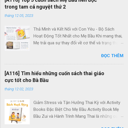
trong tam cá nguyệt thứ 2
tháng 12 05, 2023
Thả Mình và Kết Nối với Con Yêu - Bộ Sách
Hoạt Động Tốt Nhất cho Mẹ Bầu Khi mang thai,
Mẹ trải qua sự thay đổi về cơ thể và trạng thái
tâm trí. Thường xuyên, Mẹ đối mặt với căng
ĐỌC THÊM
thẳng và lo lắng. Điều này quan trọng vì bé yêu
trong bụng cũng có khả năng cảm nhận tâm
trạng của Mẹ. Tâm trạng tiêu cực của Mẹ có
[A116] Tìm hiểu những cuốn sách thai giáo
thể tạo ra hormone cortisol, và thông qua
cực tốt cho Bà Bầu
mạch máu, những hormone này cũng ảnh
tháng 12 02, 2023
hưởng đến thai nhi, đưa bé yêu vào tình trạng
tương tự. Vậy làm thế nào để Mẹ duy trì tinh
Giảm Stress và Tận Hưởng Thai Kỳ với Activity
thần lạc quan, vui vẻ và thoải mái trong suốt
Books Đặc Biệt Cho Mẹ Bầu Activity Book Mẹ
thai kỳ? Bộ sách hoạt động Activity Books
Bầu Zui và Hành Trình Mang Thai là những cuốn
không chỉ giúp Mẹ giải tỏa căng thẳng và mệt
sách hoạt động độc đáo, được thiết kế đặc
mỏi mà còn tạo nên một sợi dây kết nối chặt