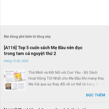
Bài đăng phổ biến từ blog này
[A116] Top 5 cuốn sách Mẹ Bầu nên đọc
trong tam cá nguyệt thứ 2
tháng 12 05, 2023
Thả Mình và Kết Nối với Con Yêu - Bộ Sách
Hoạt Động Tốt Nhất cho Mẹ Bầu Khi mang thai,
Mẹ trải qua sự thay đổi về cơ thể và trạng thái
tâm trí. Thường xuyên, Mẹ đối mặt với căng
ĐỌC THÊM
thẳng và lo lắng. Điều này quan trọng vì bé yêu
trong bụng cũng có khả năng cảm nhận tâm
trạng của Mẹ. Tâm trạng tiêu cực của Mẹ có