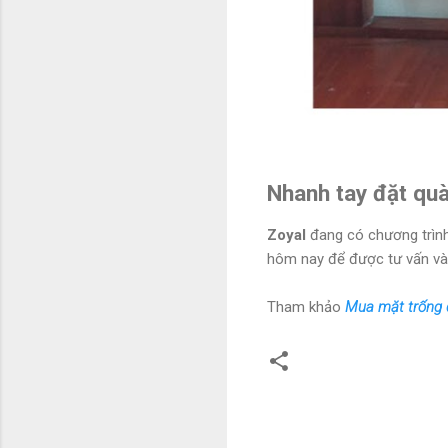
Nhanh tay đặt quà
Zoyal
đang có chương trình
hôm nay để được tư vấn và
Tham khảo
Mua mặt trống 
N
h