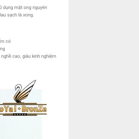
Sử dụng mật ong nguyên
lau sạch là xong.
iếm có
ọng
y nghề cao, giàu kinh nghiệm