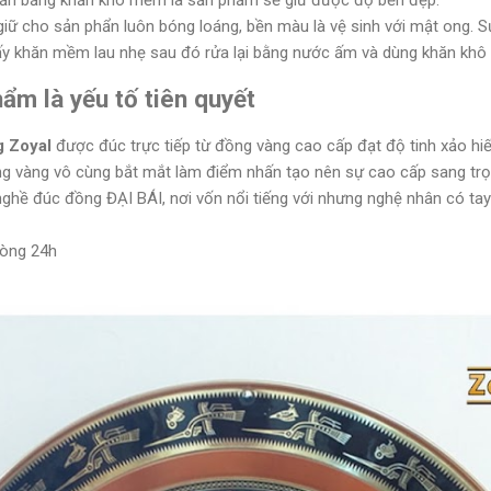
iữ cho sản phẩn luôn bóng loáng, bền màu là vệ sinh với mật ong. 
lấy khăn mềm lau nhẹ sau đó rửa lại bằng nước ấm và dùng khăn khô 
ẩm là yếu tố tiên quyết
g Zoyal
được đúc trực tiếp từ đồng vàng cao cấp đạt độ tinh xảo h
ng vàng vô cùng bắt mắt làm điểm nhấn tạo nên sự cao cấp sang tr
g nghề đúc đồng ĐẠI BÁI, nơi vốn nổi tiếng với nhưng nghệ nhân có ta
vòng 24h