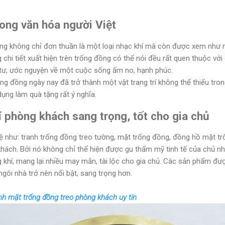
ong văn hóa người Việt
đồng không chỉ đơn thuần là một loại nhạc khí mà còn được xem như 
chi tiết xuất hiện trên trống đồng có thể nói đều rất quen thuộc với
tư, ước nguyện về một cuộc sống ấm no, hạnh phúc.
ống đồng ngày nay đã trở thành một vật trang trí không thể thiếu tr
dụng làm quà tặng rất ý nghĩa.
í phòng khách sang trọng, tốt cho gia chủ
như: tranh trống đồng treo tường, mặt trống đồng, đồng hồ mặt trố
khách. Bởi nó không chỉ thể hiện được gu thẩm mỹ tinh tế của chủ nh
g khí, mang lại nhiều may mắn, tài lộc cho gia chủ. Các sản phẩm đ
gôi nhà trở nên nổi bật, sang trọng hơn.
nh mặt trống đồng treo phòng khách uy tín