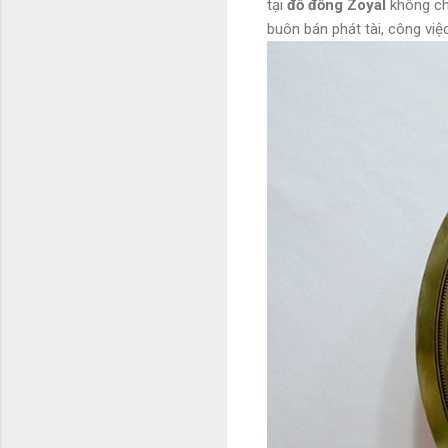
tại
đồ đồng Zoyal
không chỉ
buôn bán phát tài, công việ