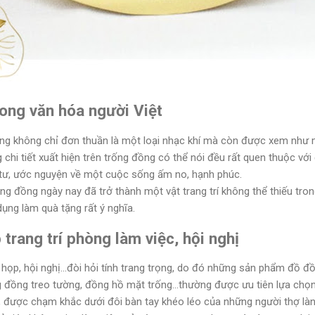
ong văn hóa người Việt
đồng không chỉ đơn thuần là một loại nhạc khí mà còn được xem như 
chi tiết xuất hiện trên trống đồng có thể nói đều rất quen thuộc với
tư, ước nguyện về một cuộc sống ấm no, hạnh phúc.
ống đồng ngày nay đã trở thành một vật trang trí không thể thiếu tr
dụng làm quà tặng rất ý nghĩa.
trang trí phòng làm việc, hội nghị
 họp, hội nghị...đòi hỏi tính trang trọng, do đó những sản phẩm đồ 
 đồng treo tường, đồng hồ mặt trống...thường được ưu tiên lựa chọn 
, được chạm khắc dưới đôi bàn tay khéo léo của những người thợ l