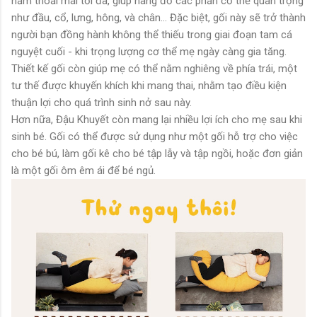
nằm thoải mái tối đa, giúp nâng đỡ các phần cơ thể quan trọng
như đầu, cổ, lưng, hông, và chân... Đặc biệt, gối này sẽ trở thành
người bạn đồng hành không thể thiếu trong giai đoạn tam cá
nguyệt cuối - khi trọng lượng cơ thể mẹ ngày càng gia tăng.
Thiết kế gối còn giúp mẹ có thể nằm nghiêng về phía trái, một
tư thế được khuyến khích khi mang thai, nhằm tạo điều kiện
thuận lợi cho quá trình sinh nở sau này.
Hơn nữa, Đậu Khuyết còn mang lại nhiều lợi ích cho mẹ sau khi
sinh bé. Gối có thể được sử dụng như một gối hỗ trợ cho việc
cho bé bú, làm gối kê cho bé tập lẫy và tập ngồi, hoặc đơn giản
là một gối ôm êm ái để bé ngủ.