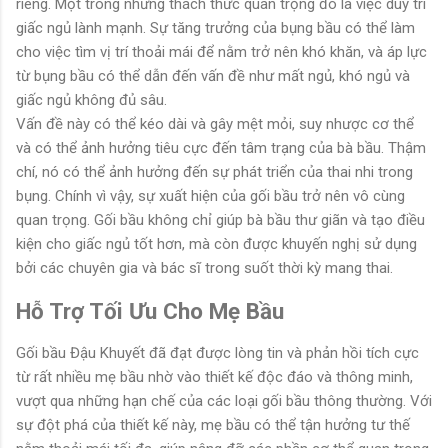
riêng. Một trong những thách thức quan trọng đó là việc duy trì
giấc ngủ lành mạnh. Sự tăng trưởng của bụng bầu có thể làm
cho việc tìm vị trí thoải mái để nằm trở nên khó khăn, và áp lực
từ bụng bầu có thể dẫn đến vấn đề như mất ngủ, khó ngủ và
giấc ngủ không đủ sâu.
Vấn đề này có thể kéo dài và gây mệt mỏi, suy nhược cơ thể
và có thể ảnh hưởng tiêu cực đến tâm trạng của bà bầu. Thậm
chí, nó có thể ảnh hưởng đến sự phát triển của thai nhi trong
bụng. Chính vì vậy, sự xuất hiện của gối bầu trở nên vô cùng
quan trọng. Gối bầu không chỉ giúp bà bầu thư giãn và tạo điều
kiện cho giấc ngủ tốt hơn, mà còn được khuyến nghị sử dụng
bởi các chuyên gia và bác sĩ trong suốt thời kỳ mang thai.
Hỗ Trợ Tối Ưu Cho Mẹ Bầu
Gối bầu Đậu Khuyết đã đạt được lòng tin và phản hồi tích cực
từ rất nhiều mẹ bầu nhờ vào thiết kế độc đáo và thông minh,
vượt qua những hạn chế của các loại gối bầu thông thường. Với
sự đột phá của thiết kế này, mẹ bầu có thể tận hưởng tư thế