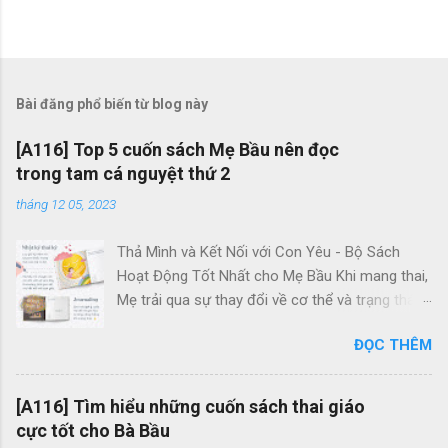
Bài đăng phổ biến từ blog này
[A116] Top 5 cuốn sách Mẹ Bầu nên đọc
trong tam cá nguyệt thứ 2
tháng 12 05, 2023
Thả Mình và Kết Nối với Con Yêu - Bộ Sách
Hoạt Động Tốt Nhất cho Mẹ Bầu Khi mang thai,
Mẹ trải qua sự thay đổi về cơ thể và trạng thái
tâm trí. Thường xuyên, Mẹ đối mặt với căng
ĐỌC THÊM
thẳng và lo lắng. Điều này quan trọng vì bé yêu
trong bụng cũng có khả năng cảm nhận tâm
trạng của Mẹ. Tâm trạng tiêu cực của Mẹ có
[A116] Tìm hiểu những cuốn sách thai giáo
thể tạo ra hormone cortisol, và thông qua
cực tốt cho Bà Bầu
mạch máu, những hormone này cũng ảnh