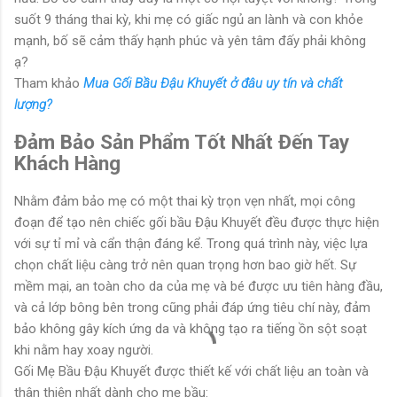
suốt 9 tháng thai kỳ, khi mẹ có giấc ngủ an lành và con khỏe
mạnh, bố sẽ cảm thấy hạnh phúc và yên tâm đấy phải không
ạ?
Tham khảo
Mua Gối Bầu Đậu Khuyết ở đâu uy tín và chất
lượng?
Đảm Bảo Sản Phẩm Tốt Nhất Đến Tay
Khách Hàng
Nhằm đảm bảo mẹ có một thai kỳ trọn vẹn nhất, mọi công
đoạn để tạo nên chiếc gối bầu Đậu Khuyết đều được thực hiện
với sự tỉ mỉ và cẩn thận đáng kể. Trong quá trình này, việc lựa
chọn chất liệu càng trở nên quan trọng hơn bao giờ hết. Sự
mềm mại, an toàn cho da của mẹ và bé được ưu tiên hàng đầu,
và cả lớp bông bên trong cũng phải đáp ứng tiêu chí này, đảm
bảo không gây kích ứng da và không tạo ra tiếng ồn sột soạt
khi nằm hay xoay người.
Gối Mẹ Bầu Đậu Khuyết được thiết kế với chất liệu an toàn và
thân thiện nhất dành cho mẹ bầu: