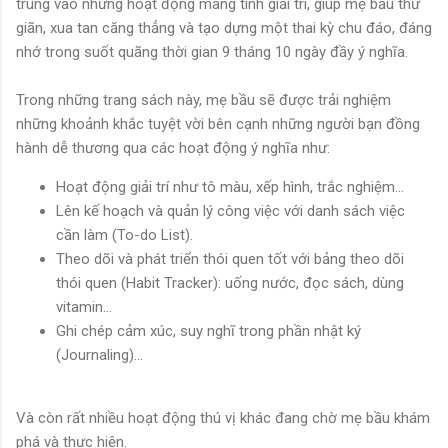
trung vào những hoạt động mang tính giải trí, giúp mẹ bầu thư
giãn, xua tan căng thẳng và tạo dựng một thai kỳ chu đáo, đáng
nhớ trong suốt quãng thời gian 9 tháng 10 ngày đầy ý nghĩa.
Trong những trang sách này, mẹ bầu sẽ được trải nghiệm
những khoảnh khắc tuyệt vời bên cạnh những người bạn đồng
hành dễ thương qua các hoạt động ý nghĩa như:
Hoạt động giải trí như tô màu, xếp hình, trắc nghiệm...
Lên kế hoạch và quản lý công việc với danh sách việc
cần làm (To-do List).
Theo dõi và phát triển thói quen tốt với bảng theo dõi
thói quen (Habit Tracker): uống nước, đọc sách, dùng
vitamin...
Ghi chép cảm xúc, suy nghĩ trong phần nhật ký
(Journaling)...
Và còn rất nhiều hoạt động thú vị khác đang chờ mẹ bầu khám
phá và thực hiện.