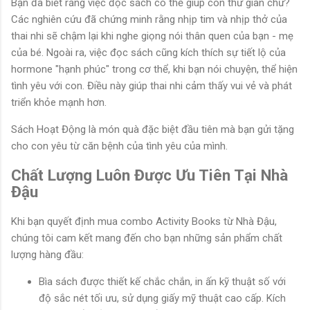
Bạn đã biết rằng việc đọc sách có thể giúp con thư giãn chứ?
Các nghiên cứu đã chứng minh rằng nhịp tim và nhịp thở của
thai nhi sẽ chậm lại khi nghe giọng nói thân quen của bạn - mẹ
của bé. Ngoài ra, việc đọc sách cũng kích thích sự tiết lộ của
hormone "hạnh phúc" trong cơ thể, khi bạn nói chuyện, thể hiện
tình yêu với con. Điều này giúp thai nhi cảm thấy vui vẻ và phát
triển khỏe mạnh hơn.
Sách Hoạt Động là món quà đặc biệt đầu tiên mà bạn gửi tặng
cho con yêu từ căn bệnh của tình yêu của mình.
Chất Lượng Luôn Được Ưu Tiên Tại Nhà
Đậu
Khi bạn quyết định mua combo Activity Books từ Nhà Đậu,
chúng tôi cam kết mang đến cho bạn những sản phẩm chất
lượng hàng đầu:
Bìa sách được thiết kế chắc chắn, in ấn kỹ thuật số với
độ sắc nét tối ưu, sử dụng giấy mỹ thuật cao cấp. Kích