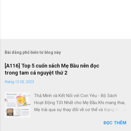
Bài đăng phổ biến từ blog này
[A116] Top 5 cuốn sách Mẹ Bầu nên đọc
trong tam cá nguyệt thứ 2
tháng 12 05, 2023
Thả Mình và Kết Nối với Con Yêu - Bộ Sách
Hoạt Động Tốt Nhất cho Mẹ Bầu Khi mang thai,
Mẹ trải qua sự thay đổi về cơ thể và trạng thái
tâm trí. Thường xuyên, Mẹ đối mặt với căng
ĐỌC THÊM
thẳng và lo lắng. Điều này quan trọng vì bé yêu
trong bụng cũng có khả năng cảm nhận tâm